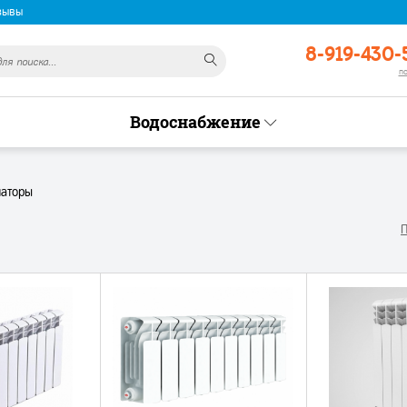
зывы
8-919-430-
п
Водоснабжение
иаторы
П