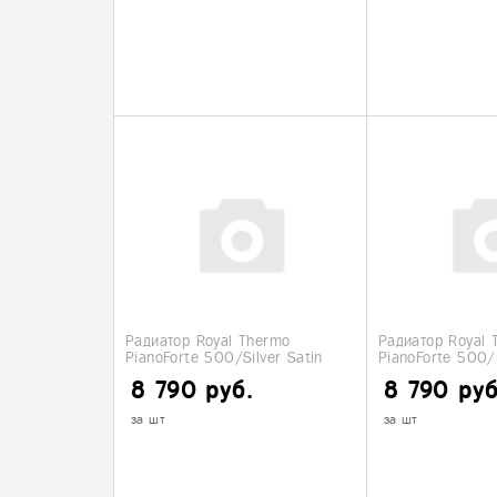
Радиатор Royal Thermo
Радиатор Royal 
PianoForte 500/Silver Satin
PianoForte 500/
(бимет.) 6 секций
(бимет.) 6 секци
8 790 руб.
8 790 руб
за шт
за шт