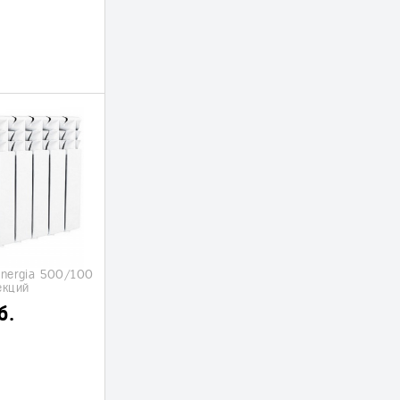
Energia 500/100
екций
б.