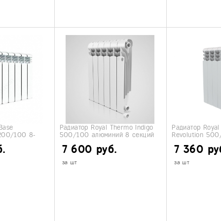
Base
Радиатор Royal Thermo Indigo
Радиатор Royal
 200/100 8-
500/100 алюминий 8 секций
Revolution 500
секций
б.
7 600 руб.
7 360 ру
за шт
за шт