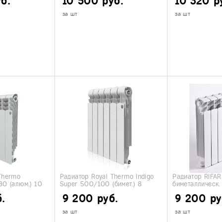
б.
10 500 руб.
10 320 р
за шт
за шт
Thermo
Радиатор Royal Thermo Indigo
Радиатор RIFAR
80 (алюм.) 10
Super 500/100 (бимет.) 8
биметаллическ
секций
секций
.
9 200 руб.
9 200 ру
за шт
за шт