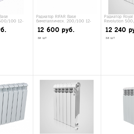
Base
Радиатор RIFAR Base
Радиатор Royal
 500/100 12-
биметаллическ. 200/100 12-
Revolution 500/
секций
секций
б.
12 600 руб.
12 240 р
за шт
за шт