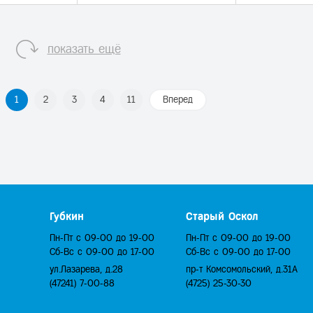
показать ещё
1
2
3
4
11
Вперед
Губкин
Старый Оскол
Пн-Пт с 09-00 до 19-00
Пн-Пт с 09-00 до 19-00
Сб-Вс с 09-00 до 17-00
Сб-Вс с 09-00 до 17-00
ул.Лазарева, д.28
пр-т Комсомольский, д.31А
(47241) 7-00-88
(4725) 25-30-30