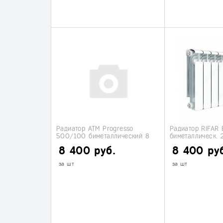
Радиатор ATM Progresso
Радиатор RIFAR 
500/100 биметаллический 8
биметаллическ.
секций
секций
8 400 руб.
8 400 ру
за шт
за шт