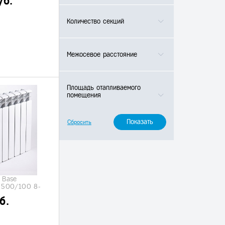
уб.
Количество секций
Межосевое расстояние
Площадь отапливаемого
помещения
 Base
. 500/100 8-
б.