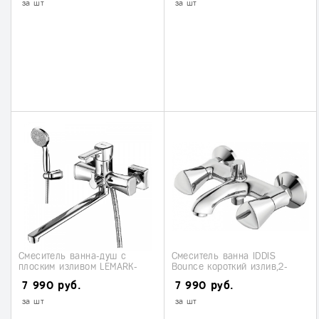
за шт
за шт
Смеситель ванна-душ с
Смеситель ванна IDDIS
плоским изливом LEMARK-
Bounce короткий излив,2-
EVITTA (LM0551С)
захватный
7 990 руб.
7 990 руб.
за шт
за шт