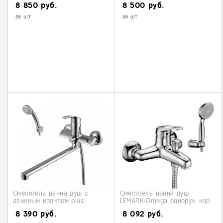
8 850 руб.
8 500 руб.
за шт
за шт
Смеситель ванна-душ с
Смеситель ванна-душ
длинным изливом plus
LEMARK-Omega одноруч. кор.
LEMARK-STRIKE (LM1151С)
(LM3102С)сняли
8 390 руб.
8 092 руб.