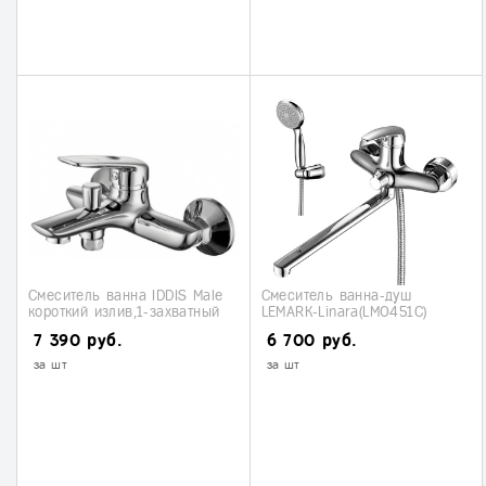
Смеситель ванна IDDIS Male
Смеситель ванна-душ
короткий излив,1-захватный
LEMARK-Linara(LM0451С)
7 390 руб.
6 700 руб.
за шт
за шт